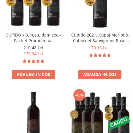
CUPIDO x 3, rosu, demisec -
Cupido 2021, Cupaj Merlot &
Pachet Promotional
Cabernet Sauvignon, Rosu,
Demisec
210,48 Lei
70,16 Lei
177,94 Lei
ADAUGA IN COS
ADAUGA IN COS
-43%