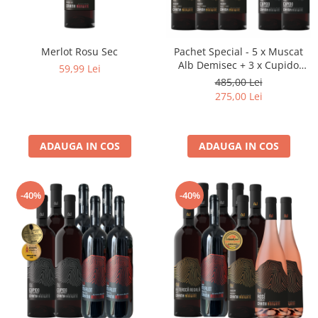
Merlot Rosu Sec
Pachet Special - 5 x Muscat
Alb Demisec + 3 x Cupido
59,99 Lei
2021 Rosu Demisec GRATUIT
485,00 Lei
275,00 Lei
ADAUGA IN COS
ADAUGA IN COS
-40%
-40%