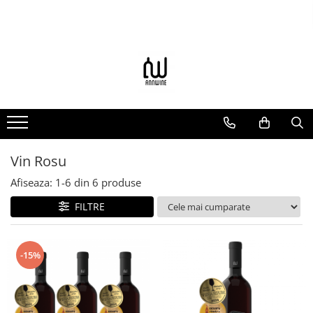
Produse
Promotii
Vin Alb
Vin Rose
Vin Rosu
Vin Rosu
Afiseaza:
1-
6
din
6
produse
FILTRE
-15%