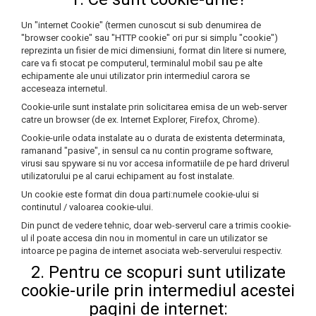
Un "internet Cookie" (termen cunoscut si sub denumirea de
"browser cookie" sau "HTTP cookie" ori pur si simplu "cookie")
reprezinta un fisier de mici dimensiuni, format din litere si numere,
care va fi stocat pe computerul, terminalul mobil sau pe alte
echipamente ale unui utilizator prin intermediul carora se
acceseaza internetul.
Cookie-urile sunt instalate prin solicitarea emisa de un web-server
catre un browser (de ex. Internet Explorer, Firefox, Chrome).
Cookie-urile odata instalate au o durata de existenta determinata,
ramanand "pasive", in sensul ca nu contin programe software,
virusi sau spyware si nu vor accesa informatiile de pe hard driverul
utilizatorului pe al carui echipament au fost instalate.
Un cookie este format din doua parti:numele cookie-ului si
continutul / valoarea cookie-ului.
Din punct de vedere tehnic, doar web-serverul care a trimis cookie-
ul il poate accesa din nou in momentul in care un utilizator se
intoarce pe pagina de internet asociata web-serverului respectiv.
2. Pentru ce scopuri sunt utilizate
cookie-urile prin intermediul acestei
pagini de internet: