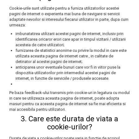
Cookie-urile sunt utilizate pentru a furniza utilizatorilor acestei
pagini de internet o experienta mai buna de navigare si servicii
adaptate nevoilor si interesului fiecarui utilizator in parte, dupa cum
urmeaza:
imbunatatirea utilizarii acestei pagini de internet, inclusiv prin
identificarea oricaror erori care apar in timpul vizitarii / utilizarii
acesteia de catre utilizatori;
furnizarea de statistici anonime cu privire la modul in care este
utilizata aceasta pagina de internet catre , in calitate de
detinator al acestei pagini de internet;
anticiparea unor eventuale bunuri care vor fi in viitor puse la
dispozitia utilizatorilor prin intermediul acestei pagini de
internet, in functie de serviciile / produsele accesate.
Pe baza feedback-ului transmis prin cookie-uri in legatura cu modul
in care se utilizeaza aceasta pagina de internet, poate adopta
masuri pentru ca aceasta pagina de internet sa fie mai eficienta si
mai accesibila pentru utilizatori.
3. Care este durata de viata a
cookie-urilor?
Durata de viata a cookie-urilor poate varia in functie de scopul