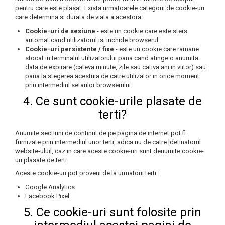
pentru care este plasat. Exista urmatoarele categorii de cookie-uri
care determina si durata de viata a acestora:
Cookie-uri de sesiune
- este un cookie care este sters
automat cand utilizatorul isi inchide browserul.
Cookie-uri persistente / fixe
- este un cookie care ramane
stocat in terminalul utilizatorului pana cand atinge o anumita
data de expirare (cateva minute, zile sau cativa ani in viitor) sau
pana la stegerea acestuia de catre utilizator in orice moment
prin intermediul setarilor browserului.
4. Ce sunt cookie-urile plasate de
terti?
Anumite sectiuni de continut de pe pagina de internet pot fi
furnizate prin intermediul unor terti, adica nu de catre [detinatorul
website-ului], caz in care aceste cookie-uri sunt denumite cookie-
uri plasate de terti.
Aceste cookie-uri pot proveni de la urmatorii terti:
Google Analytics
Facebook Pixel
5. Ce cookie-uri sunt folosite prin