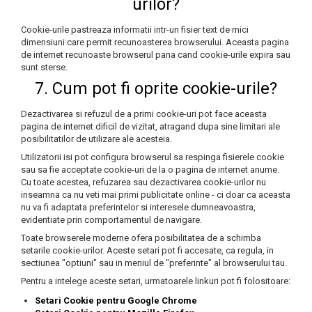
urilor?
Cookie-urile pastreaza informatii intr-un fisier text de mici
dimensiuni care permit recunoasterea browserului. Aceasta pagina
de internet recunoaste browserul pana cand cookie-urile expira sau
sunt sterse.
7. Cum pot fi oprite cookie-urile?
Dezactivarea si refuzul de a primi cookie-uri pot face aceasta
pagina de internet dificil de vizitat, atragand dupa sine limitari ale
posibilitatilor de utilizare ale acesteia.
Utilizatorii isi pot configura browserul sa respinga fisierele cookie
sau sa fie acceptate cookie-uri de la o pagina de internet anume.
Cu toate acestea, refuzarea sau dezactivarea cookie-urilor nu
inseamna ca nu veti mai primi publicitate online - ci doar ca aceasta
nu va fi adaptata preferintelor si interesele dumneavoastra,
evidentiate prin comportamentul de navigare.
Toate browserele moderne ofera posibilitatea de a schimba
setarile cookie-urilor. Aceste setari pot fi accesate, ca regula, in
sectiunea "optiuni" sau in meniul de "preferinte" al browserului tau.
Pentru a intelege aceste setari, urmatoarele linkuri pot fi folositoare:
Setari Cookie pentru Google Chrome